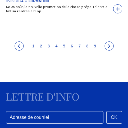
05.09.2024
FORMATION
Le 26 août, la nouvelle promotion de la classe prépa Talents a
fait sa rentrée à l’Inp.
1
2
3
4
5
6
7
8
9
LETTRE D'INFO
OK