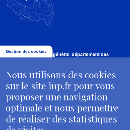
Gestion des cookies
Direction, secrétariat général, département des
conservateurs
Nous utilisons des cookies
2 rue Vivienne - 75002 Paris
Tél. : + 33 1 44 41 16 41
sur le site inp.fr pour vous
Contacts
proposer une navigation
optimale et nous permettre
de réaliser des statistiques
Département des restaurateurs
de visites.