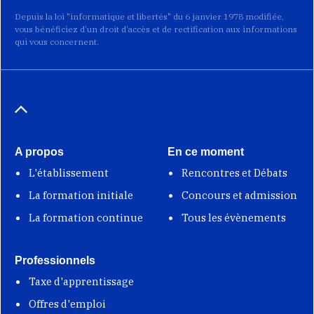
Depuis la loi "informatique et libertés" du 6 janvier 1978 modifiée,
vous bénéficiez d’un droit d’accès et de rectification aux informations
qui vous concernent.
A propos
En ce moment
L'établissement
Rencontres et Débats
La formation initiale
Concours et admission
La formation continue
Tous les évènements
Professionnels
Taxe d'apprentissage
Offres d'emploi