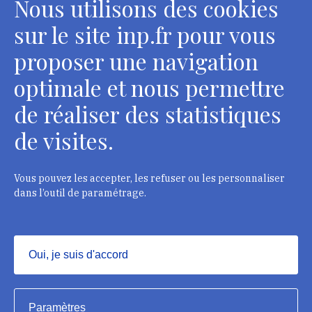
Nous utilisons des cookies
2 rue Vivienne - 75002 Paris
Tél. : + 33 1 44 41 16 41
sur le site inp.fr pour vous
Contacts
proposer une navigation
optimale et nous permettre
de réaliser des statistiques
Département des restaurateurs
de visites.
124 rue Henri Barbusse - 93300 Aubervilliers
Tél. : + 33 1 49 46 57 00
Vous pouvez les accepter, les refuser ou les personnaliser
dans l’outil de paramétrage.
Contacts
Oui, je suis d'accord
Masquer
Institut national du patrimoine, 2023
Paramètres