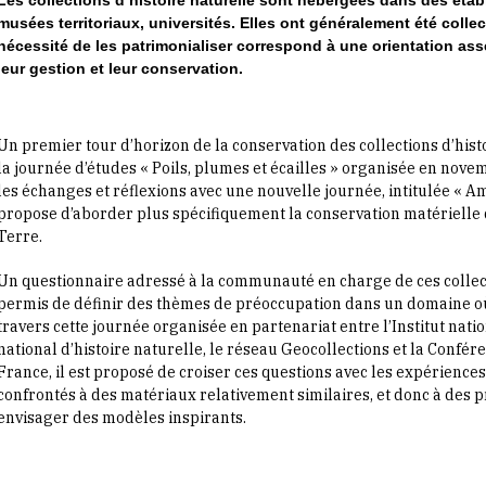
musées territoriaux, universités. Elles ont généralement été collect
nécessité de les patrimonialiser correspond à une orientation ass
leur gestion et leur conservation.
Un premier tour d’horizon de la conservation des collections d’hist
la journée d’études « Poils, plumes et écailles » organisée en novemb
les échanges et réflexions avec une nouvelle journée, intitulée « Am
propose d’aborder plus spécifiquement la conservation matérielle d
Terre.
Un questionnaire adressé à la communauté en charge de ces collecti
permis de définir des thèmes de préoccupation dans un domaine o
travers cette journée organisée en partenariat entre l’Institut nat
national d’histoire naturelle, le réseau Geocollections et la Con
France, il est proposé de croiser ces questions avec les expérienc
confrontés à des matériaux relativement similaires, et donc à des
envisager des modèles inspirants.