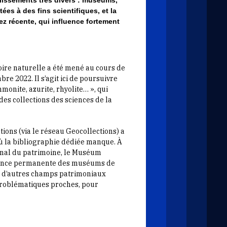
ées à des fins scientifiques, et la
ez récente, qui influence fortement
oire naturelle a été mené au cours de
re 2022. Il s’agit ici de poursuivre
monite, azurite, rhyolite… », qui
es collections des sciences de la
ons (via le réseau Geocollections) a
ù la bibliographie dédiée manque. À
ional du patrimoine, le Muséum
férence permanente des muséums de
es d’autres champs patrimoniaux
 problématiques proches, pour