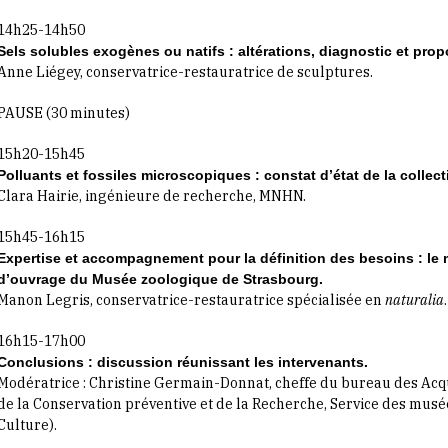
14h25-14h50
Sels solubles exogènes ou natifs : altérations, diagnostic et prop
Anne Liégey, conservatrice-restauratrice de sculptures.
PAUSE (30 minutes)
15h20-15h45
Polluants et fossiles microscopiques : constat d’état de la colle
Clara Hairie, ingénieure de recherche, MNHN.
15h45-16h15
Expertise et accompagnement pour la définition des besoins : le 
d’ouvrage du Musée zoologique de Strasbourg.
Manon Legris, conservatrice-restauratrice spécialisée en
naturalia
.
16h15-17h00
Conclusions : discussion réunissant les intervenants.
Modératrice : Christine Germain-Donnat, cheffe du bureau des Acqui
de la Conservation préventive et de la Recherche, Service des musé
Culture).