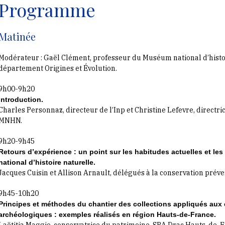
Programme
Matinée
Modérateur : Gaël Clément, professeur du Muséum national d’histo
département Origines et Évolution.
9h00-9h20
Introduction.
Charles Personnaz, directeur de l’Inp et Christine Lefevre, directri
MNHN.
9h20-9h45
Retours d’expérience : un point sur les habitudes actuelles et le
national d’histoire naturelle.
Jacques Cuisin et Allison Arnault, délégués à la conservation préve
9h45-10h20
Principes et méthodes du chantier des collections appliqués aux
archéologiques : exemples réalisés en région Hauts-de-France.
Laëtitia Maggio, conservatrice du patrimoine, SRA Drac Hauts-de-F