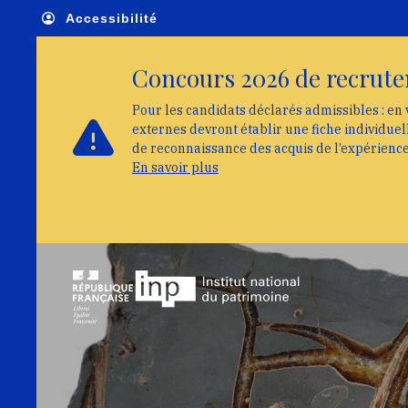
Skip to main navigation
Aller au contenu principal
Skip to search
Accessibilité
Concours 2026 de recrute
Pour les candidats déclarés admissibles : en 
externes devront établir une fiche individue
de reconnaissance des acquis de l’expérienc
En savoir plus