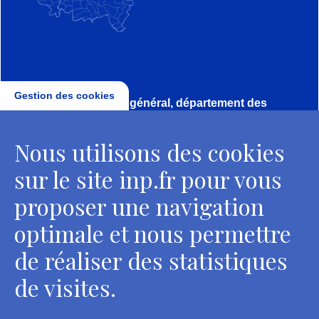
Gestion des cookies
Direction, secrétariat général, département des
conservateurs
Nous utilisons des cookies
2 rue Vivienne - 75002 Paris
Tél. : + 33 1 44 41 16 41
sur le site inp.fr pour vous
Contacts
proposer une navigation
optimale et nous permettre
de réaliser des statistiques
Département des restaurateurs
de visites.
124 rue Henri Barbusse - 93300 Aubervilliers
Tél. : + 33 1 49 46 57 00