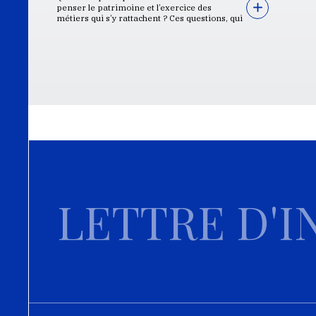
penser le patrimoine et l’exercice des
métiers qui s’y rattachent ? Ces questions, qui
LETTRE D'I