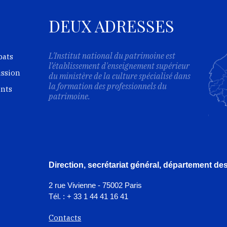
DEUX ADRESSES
L'Institut national du patrimoine est
bats
l’établissement d'enseignement supérieur
ission
du ministère de la culture spécialisé dans
la formation des professionnels du
ents
patrimoine.
Direction, secrétariat général, département d
2 rue Vivienne - 75002 Paris
Tél. : + 33 1 44 41 16 41
Contacts