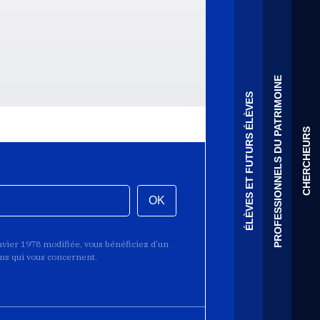
PROFESSIONNELS DU PATRIMOINE
ÉLÈVES ET FUTURS ÉLÈVES
CHERCHEURS
OK
anvier 1978 modifiée, vous bénéficiez d’un
ions qui vous concernent.