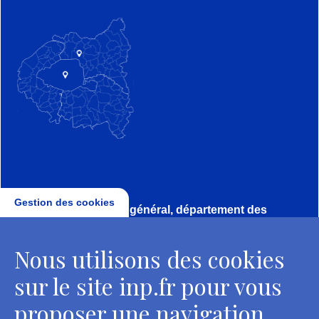
Gestion des cookies
Direction, secrétariat général, département des
conservateurs
Nous utilisons des cookies
2 rue Vivienne - 75002 Paris
Tél. : + 33 1 44 41 16 41
sur le site inp.fr pour vous
Contacts
proposer une navigation