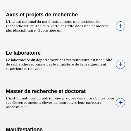
Axes et projets de recherche
L’Institut national du patrimoine mène une politique de
recherche structurée et ouverte, inscrite dans une démarche
pluridisciplinaire. Il constitue un
Le laboratoire
Le laboratoire du département des restaurateurs est une unité
de recherche reconnue par le ministère de l’enseignement
supérieur et relevant
Master de recherche et doctorat
L’institut national du patrimoine propose deux possibilités pour
ses élèves et anciens élèves de poursuivre leur parcours
académique.
Manifestations