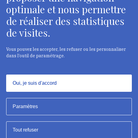
optimale et nous permettre
de réaliser des statistiques
Département des restaurateurs
de visites.
124 rue Henri Barbusse - 93300 Aubervilliers
Tél. : + 33 1 49 46 57 00
Vous pouvez les accepter, les refuser ou les personnaliser
dans l’outil de paramétrage.
Contacts
Oui, je suis d'accord
Masquer
Institut national du patrimoine, 2023
Paramètres
Mentions légales
Tout refuser
Accessibilité : partiellement conforme