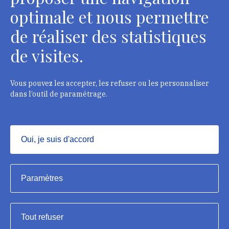
optimale et nous permettre
de réaliser des statistiques
Département des restaurateurs
de visites.
124 rue Henri Barbusse - 93300 Aubervilliers
Tél. : + 33 1 49 46 57 00
Vous pouvez les accepter, les refuser ou les personnaliser
dans l’outil de paramétrage.
Contacts
Oui, je suis d'accord
Masquer
Institut national du patrimoine, 2023
Paramètres
Mentions légales
Tout refuser
Accessibilité : partiellement conforme