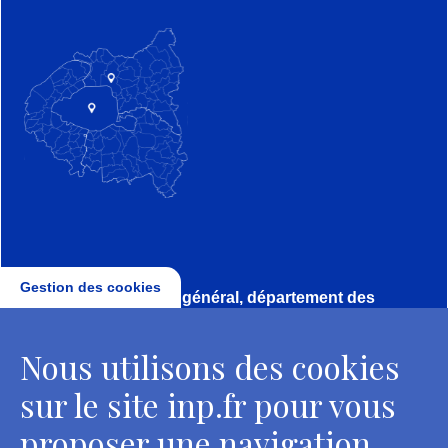
Gestion des cookies
Direction, secrétariat général, département des
conservateurs
Nous utilisons des cookies
2 rue Vivienne - 75002 Paris
Tél. : + 33 1 44 41 16 41
sur le site inp.fr pour vous
Contacts
proposer une navigation