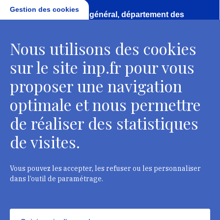
Gestion des cookies
Direction, secrétariat général, département des
conservateurs
Nous utilisons des cookies
2 rue Vivienne - 75002 Paris
Tél. : + 33 1 44 41 16 41
sur le site inp.fr pour vous
Contacts
proposer une navigation
optimale et nous permettre
de réaliser des statistiques
Département des restaurateurs
de visites.
124 rue Henri Barbusse - 93300 Aubervilliers
Tél. : + 33 1 49 46 57 00
Vous pouvez les accepter, les refuser ou les personnaliser
dans l’outil de paramétrage.
Contacts