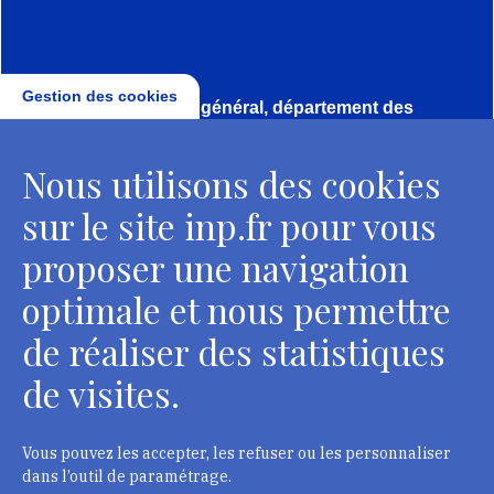
Gestion des cookies
Direction, secrétariat général, département des
conservateurs
Nous utilisons des cookies
2 rue Vivienne - 75002 Paris
Tél. : + 33 1 44 41 16 41
sur le site inp.fr pour vous
Contacts
proposer une navigation
optimale et nous permettre
de réaliser des statistiques
Département des restaurateurs
de visites.
124 rue Henri Barbusse - 93300 Aubervilliers
Tél. : + 33 1 49 46 57 00
Vous pouvez les accepter, les refuser ou les personnaliser
dans l’outil de paramétrage.
Contacts