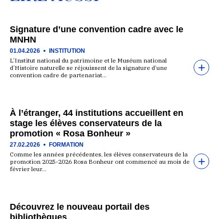
Signature d’une convention cadre avec le
MNHN
01.04.2026
INSTITUTION
L’Institut national du patrimoine et le Muséum national
d’Histoire naturelle se réjouissent de la signature d’une
convention cadre de partenariat…
À l’étranger, 44 institutions accueillent en
stage les élèves conservateurs de la
promotion « Rosa Bonheur »
27.02.2026
FORMATION
Comme les années précédentes, les élèves conservateurs de la
promotion 2025-2026 Rosa Bonheur ont commencé au mois de
février leur…
Découvrez le nouveau portail des
bibliothèques