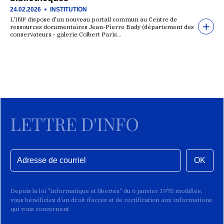
24.02.2026
INSTITUTION
L'INP dispose d'un nouveau portail commun au Centre de
ressources documentaires Jean-Pierre Bady (département des
conservateurs - galerie Colbert Paris…
LETTRE D'INFO
OK
Depuis la loi "informatique et libertés" du 6 janvier 1978 modifiée,
vous bénéficiez d’un droit d’accès et de rectification aux informations
qui vous concernent.