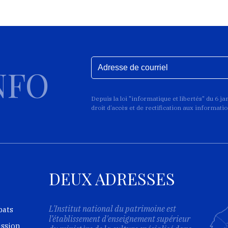
NFO
Depuis la loi "informatique et libertés" du 6 j
droit d’accès et de rectification aux informat
DEUX ADRESSES
L'Institut national du patrimoine est
bats
l’établissement d'enseignement supérieur
ission