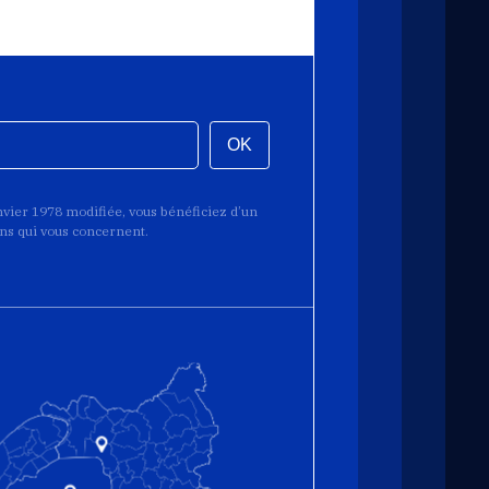
OK
anvier 1978 modifiée, vous bénéficiez d’un
ions qui vous concernent.