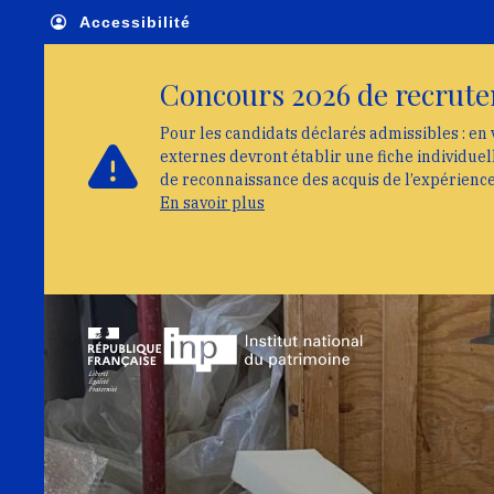
Skip to main navigation
Aller au contenu principal
Skip to search
Accessibilité
Concours 2026 de recrute
Pour les candidats déclarés admissibles : en 
externes devront établir une fiche individue
de reconnaissance des acquis de l’expérienc
En savoir plus