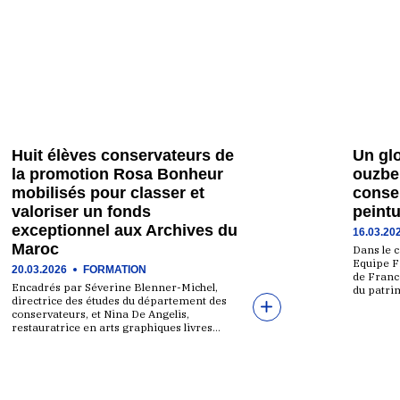
Huit élèves conservateurs de
Un glo
la promotion Rosa Bonheur
ouzbek
mobilisés pour classer et
conser
valoriser un fonds
peintu
exceptionnel aux Archives du
16.03.20
Maroc
Dans le 
Equipe F
20.03.2026
FORMATION
de France
Encadrés par Séverine Blenner-Michel,
du patri
directrice des études du département des
conservateurs, et Nina De Angelis,
restauratrice en arts graphiques livres…