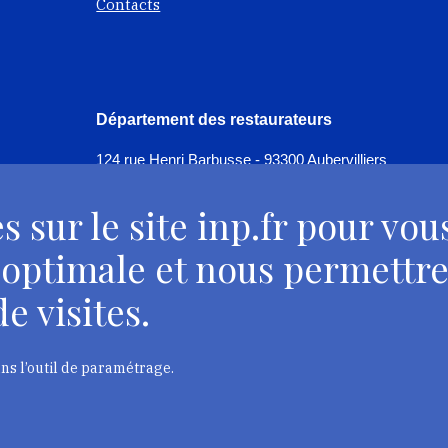
Contacts
Département des restaurateurs
124 rue Henri Barbusse - 93300 Aubervilliers
Tél. : + 33 1 49 46 57 00
s sur le site inp.fr pour vou
Contacts
 optimale et nous permettre
e visites.
ans l’outil de paramétrage.
trimoine, 2023
Mentions légales
Accessibilité : partiellement confo
LA CULTURE