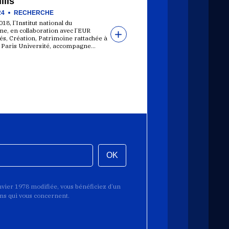
llis
24
RECHERCHE
18, l’Institut national du
e, en collaboration avec l’EUR
s, Création, Patrimoine rattachée à
 Paris Université, accompagne…
OK
anvier 1978 modifiée, vous bénéficiez d’un
ions qui vous concernent.