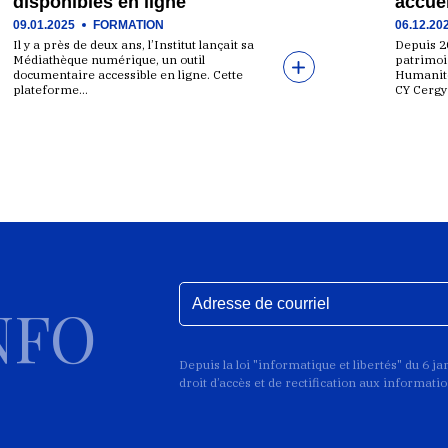
disponibles en ligne
accuei
09.01.2025
FORMATION
06.12.20
Il y a près de deux ans, l’Institut lançait sa
Depuis 20
Médiathèque numérique, un outil
patrimoin
documentaire accessible en ligne. Cette
Humanité
plateforme…
CY Cergy
NFO
Depuis la loi "informatique et libertés" du 6 j
droit d’accès et de rectification aux informat