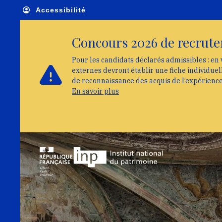
Skip to main navigation
Aller au contenu principal
Skip to search
Accessibilité
Concours 2026 de recrute
Pour les candidats déclarés admissibles : en 
externes devront établir une fiche individue
de reconnaissance des acquis de l’expérienc
En savoir plus