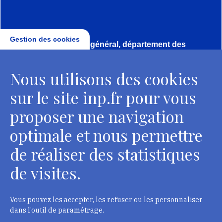
Gestion des cookies
Direction, secrétariat général, département des
conservateurs
Nous utilisons des cookies
2 rue Vivienne - 75002 Paris
Tél. : + 33 1 44 41 16 41
sur le site inp.fr pour vous
Contacts
proposer une navigation
optimale et nous permettre
de réaliser des statistiques
Département des restaurateurs
de visites.
124 rue Henri Barbusse - 93300 Aubervilliers
Tél. : + 33 1 49 46 57 00
Vous pouvez les accepter, les refuser ou les personnaliser
dans l’outil de paramétrage.
Contacts