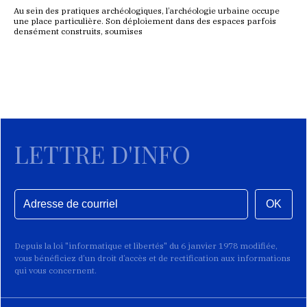
Au sein des pratiques archéologiques, l’archéologie urbaine occupe
une place particulière. Son déploiement dans des espaces parfois
densément construits, soumises
LETTRE D'INFO
OK
Depuis la loi "informatique et libertés" du 6 janvier 1978 modifiée,
vous bénéficiez d’un droit d’accès et de rectification aux informations
qui vous concernent.