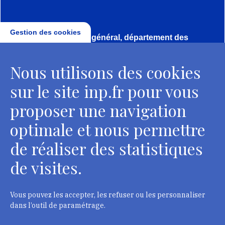
Gestion des cookies
Direction, secrétariat général, département des
conservateurs
Nous utilisons des cookies
2 rue Vivienne - 75002 Paris
Tél. : + 33 1 44 41 16 41
sur le site inp.fr pour vous
Contacts
proposer une navigation
optimale et nous permettre
de réaliser des statistiques
Département des restaurateurs
de visites.
124 rue Henri Barbusse - 93300 Aubervilliers
Tél. : + 33 1 49 46 57 00
Vous pouvez les accepter, les refuser ou les personnaliser
dans l’outil de paramétrage.
Contacts