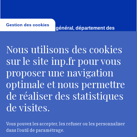
Gestion des cookies
Direction, secrétariat général, département des
conservateurs
Nous utilisons des cookies
2 rue Vivienne - 75002 Paris
Tél. : + 33 1 44 41 16 41
sur le site inp.fr pour vous
Contacts
proposer une navigation
optimale et nous permettre
de réaliser des statistiques
Département des restaurateurs
de visites.
124 rue Henri Barbusse - 93300 Aubervilliers
Tél. : + 33 1 49 46 57 00
Vous pouvez les accepter, les refuser ou les personnaliser
dans l’outil de paramétrage.
Contacts