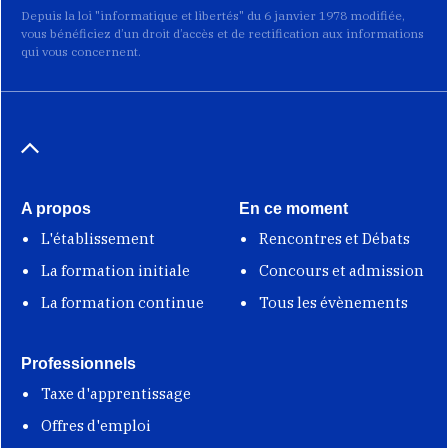
Depuis la loi "informatique et libertés" du 6 janvier 1978 modifiée,
vous bénéficiez d’un droit d’accès et de rectification aux informations
qui vous concernent.
A propos
En ce moment
L'établissement
Rencontres et Débats
La formation initiale
Concours et admission
La formation continue
Tous les évènements
Professionnels
Taxe d'apprentissage
Offres d'emploi