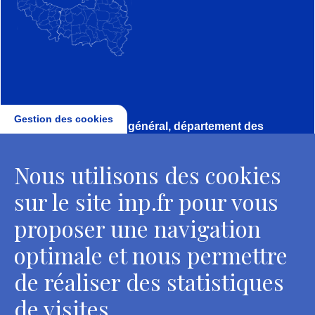
Gestion des cookies
Direction, secrétariat général, département des
conservateurs
Nous utilisons des cookies
2 rue Vivienne - 75002 Paris
Tél. : + 33 1 44 41 16 41
sur le site inp.fr pour vous
Contacts
proposer une navigation
optimale et nous permettre
de réaliser des statistiques
Département des restaurateurs
de visites.