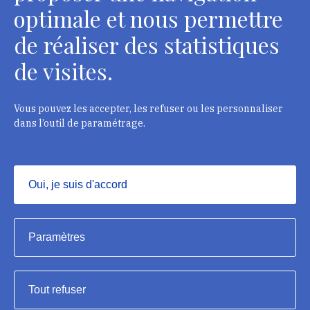
optimale et nous permettre
de réaliser des statistiques
Département des restaurateurs
de visites.
124 rue Henri Barbusse - 93300 Aubervilliers
Tél. : + 33 1 49 46 57 00
Vous pouvez les accepter, les refuser ou les personnaliser
dans l’outil de paramétrage.
Contacts
Oui, je suis d'accord
Masquer
Institut national du patrimoine, 2023
Paramètres
Mentions légales
Tout refuser
Accessibilité : partiellement conforme