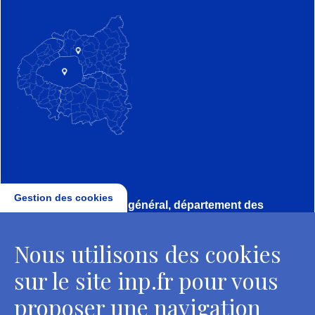
Gestion des cookies
Direction, secrétariat général, département des
conservateurs
Nous utilisons des cookies
2 rue Vivienne - 75002 Paris
Tél. : + 33 1 44 41 16 41
sur le site inp.fr pour vous
Contacts
proposer une navigation