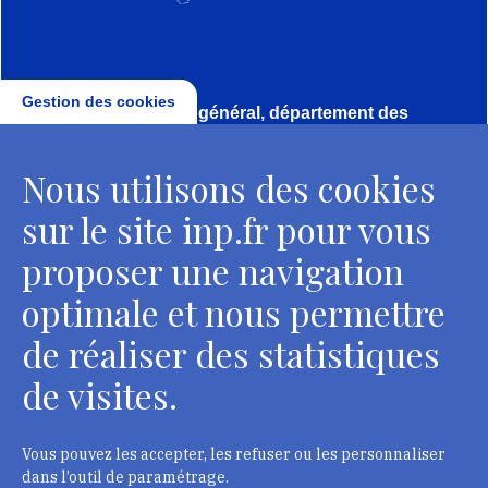
Gestion des cookies
Direction, secrétariat général, département des
conservateurs
Nous utilisons des cookies
2 rue Vivienne - 75002 Paris
Tél. : + 33 1 44 41 16 41
sur le site inp.fr pour vous
Contacts
proposer une navigation
optimale et nous permettre
de réaliser des statistiques
Département des restaurateurs
de visites.
124 rue Henri Barbusse - 93300 Aubervilliers
Tél. : + 33 1 49 46 57 00
Vous pouvez les accepter, les refuser ou les personnaliser
dans l’outil de paramétrage.
Contacts