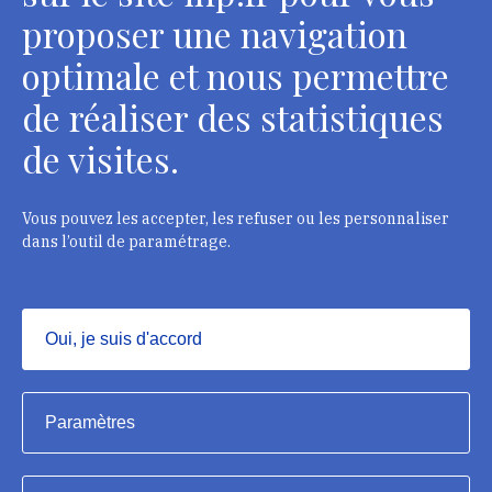
Contacts
proposer une navigation
optimale et nous permettre
de réaliser des statistiques
Département des restaurateurs
de visites.
124 rue Henri Barbusse - 93300 Aubervilliers
Tél. : + 33 1 49 46 57 00
Vous pouvez les accepter, les refuser ou les personnaliser
dans l’outil de paramétrage.
Contacts
Oui, je suis d'accord
Masquer
Institut national du patrimoine, 2023
Paramètres
Mentions légales