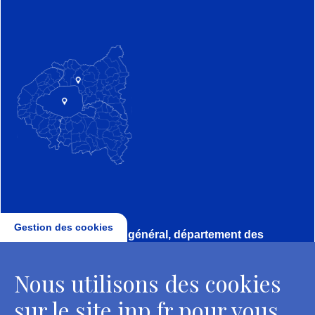
Gestion des cookies
Direction, secrétariat général, département des
conservateurs
Nous utilisons des cookies
2 rue Vivienne - 75002 Paris
Tél. : + 33 1 44 41 16 41
sur le site inp.fr pour vous