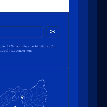
OK
anvier 1978 modifiée, vous bénéficiez d’un
ions qui vous concernent.