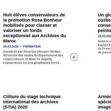
Huit élèves conservateurs de
Un glo
la promotion Rosa Bonheur
ouzbek
mobilisés pour classer et
conser
valoriser un fonds
peintu
exceptionnel aux Archives du
16.03.20
Maroc
Dans le 
Equipe F
20.03.2026
FORMATION
de France
Encadrés par Séverine Blenner-Michel,
du patri
directrice des études du département des
conservateurs, et Nina De Angelis,
restauratrice en arts graphiques livres…
Clôture du stage technique
Arméni
international des archives
spécia
(STIA) 2025
image