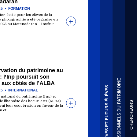
adaran
25
FORMATION
er-école pour les élèves de la
é photographie a été organisé en
2025 au Matenadaran – Institut
…
rvation du patrimoine au
: l’Inp poursuit son
PROFESSIONNELS DU PATRIMOINE
n aux côtés de l’ALBA
ÉLÈVES ET FUTURS ÉLÈVES
25
INTERNATIONAL
t national du patrimoine (Inp) et
ie libanaise des beaux-arts (ALBA)
CHERCHEURS
nt leur coopération en faveur de la
n et…