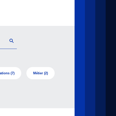
ations
(7)
Métier
(2)