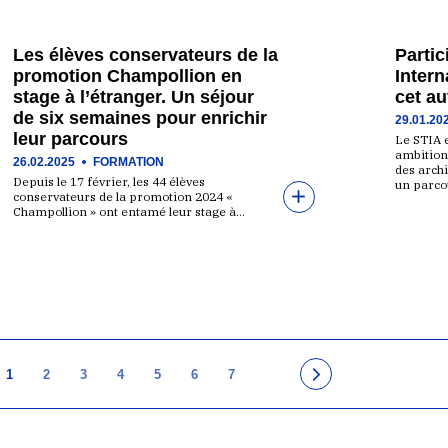
Les élèves conservateurs de la
Parti
promotion Champollion en
Intern
stage à l’étranger. Un séjour
cet a
de six semaines pour enrichir
29.01.20
leur parcours
Le STIA 
ambition 
26.02.2025
FORMATION
des arch
Depuis le 17 février, les 44 élèves
un parco
conservateurs de la promotion 2024 «
Champollion » ont entamé leur stage à…
1
2
3
4
5
6
7