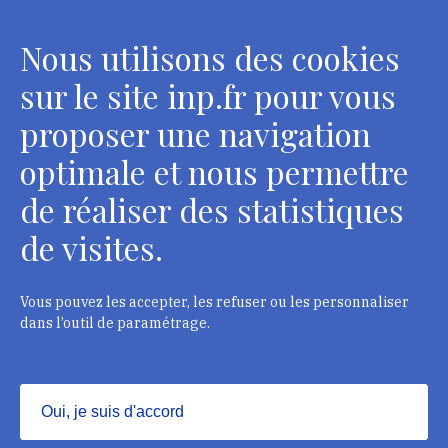
conservateurs
Nous utilisons des cookies
2 rue Vivienne - 75002 Paris
Tél. : + 33 1 44 41 16 41
sur le site inp.fr pour vous
Contacts
proposer une navigation
optimale et nous permettre
de réaliser des statistiques
Département des restaurateurs
de visites.
124 rue Henri Barbusse - 93300 Aubervilliers
Tél. : + 33 1 49 46 57 00
Vous pouvez les accepter, les refuser ou les personnaliser
dans l’outil de paramétrage.
Contacts
Oui, je suis d'accord
Masquer