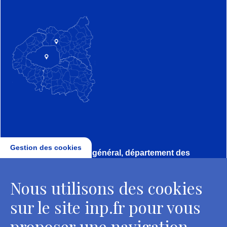
Gestion des cookies
Direction, secrétariat général, département des
conservateurs
Nous utilisons des cookies
2 rue Vivienne - 75002 Paris
Tél. : + 33 1 44 41 16 41
sur le site inp.fr pour vous
Contacts
proposer une navigation