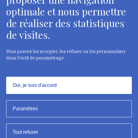
optimale et nous permettre
de réaliser des statistiques
Département des restaurateurs
de visites.
124 rue Henri Barbusse - 93300 Aubervilliers
Tél. : + 33 1 49 46 57 00
Vous pouvez les accepter, les refuser ou les personnaliser
dans l’outil de paramétrage.
Contacts
Oui, je suis d'accord
Masquer
Institut national du patrimoine, 2023
Paramètres
Mentions légales
Tout refuser