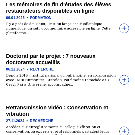
Les mémoires de fin d’études des élèves
restaurateurs disponibles en ligne
09.01.2025
FORMATION
Il y a près de deux ans, l’Institut lançait sa Médiathèque
numérique, un outil documentaire accessible en ligne. Cette
plateforme…
Doctorat par le projet : 7 nouveaux
doctorants accueillis
06.12.2024
RECHERCHE
Depuis 2018, l’Institut national du patrimoine, en collaboration
avec l’EUR Humanités, Création, Patrimoine rattachée à CY
Cergy Paris Université, accompagne…
Retransmission vidéo : Conservation et
vibration
27.11.2024
RECHERCHE
Accédez aux enregistrements du colloque Vibration et
conservation, où experts et professionnels partagent leurs