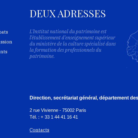
DEUX ADRESSES
L'Institut national du patrimoine est
bats
l’établissement d'enseignement supérieur
ission
du ministère de la culture spécialisé dans
la formation des professionnels du
ents
patrimoine.
Direction, secrétariat général, département d
2 rue Vivienne - 75002 Paris
Tél. : + 33 1 44 41 16 41
Contacts