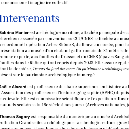
transmission et imaginaire collectif.
Intervenants
est archéologue maritime, attachée principale de c
Sabrina Marlier
chercheur associée par convention au CCJ/CNRS, rattachée au musé
a coordonné l’opération Arles-Rhône 3, du fleuve au musée, pour la f
présentation au musée d’un chaland gallo-romain de 31 mètres de 
comme experte, aux fouilles du Drassm et du CNRS (épaves Sanguinai
fouilles dans le Rhône qui ont repris depuis 2023. Elle assure éga
dont la dernière,
Trésors du fond des mers. Un patrimoine archéologique 
pèsent sur le patrimoine archéologique immergé.
est professeure de chaire supérieure en histoire au 
Joëlle Alazard
l’Association des professeurs d’histoire-géographie (APHG) depuis 
médiévale. Elle est commissaire scientifique de l’exposition «Illustr
manuels scolaires du 18e siècle à nos jours» (Archives nationales, 
est responsable du numérique au musée d’Archéolog
Thomas Sagory
collection Grands sites archéologiques -archeologie. culture.gouv.f
terrain au musée, il combine recherche sur le terrain et développ