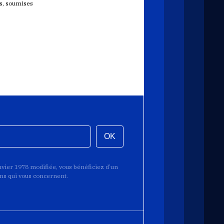
ts, soumises
OK
anvier 1978 modifiée, vous bénéficiez d’un
ions qui vous concernent.