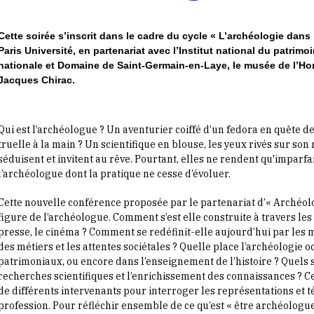
Cette soirée s’inscrit dans le cadre du cycle « L’archéologie dans 
Paris Université, en partenariat avec l’Institut national du patrim
nationale et Domaine de Saint-Germain-en-Laye, le musée de l’Ho
Jacques Chirac.
Qui est l’archéologue ? Un aventurier coiffé d’un fedora en quête de 
truelle à la main ? Un scientifique en blouse, les yeux rivés sur so
séduisent et invitent au rêve. Pourtant, elles ne rendent qu'imparf
l’archéologue dont la pratique ne cesse d’évoluer.
Cette nouvelle conférence proposée par le partenariat d’« Archéolog
figure de l’archéologue. Comment s’est elle construite à travers les r
presse, le cinéma ? Comment se redéfinit-elle aujourd’hui par les m
des métiers et les attentes sociétales ? Quelle place l’archéologie o
patrimoniaux, ou encore dans l’enseignement de l’histoire ? Quels 
recherches scientifiques et l’enrichissement des connaissances ? C
de différents intervenants pour interroger les représentations et 
profession. Pour réfléchir ensemble de ce qu’est « être archéologue 