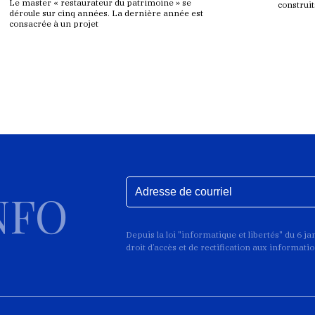
Le master « restaurateur du patrimoine » se
construi
déroule sur cinq années. La dernière année est
consacrée à un projet
NFO
Depuis la loi "informatique et libertés" du 6 j
droit d’accès et de rectification aux informat