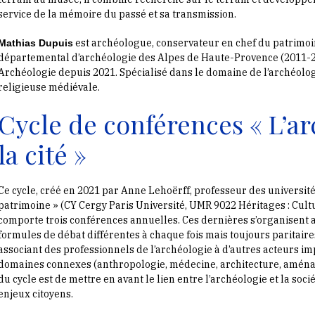
service de la mémoire du passé et sa transmission.
est archéologue, conservateur en chef du patrimoin
Mathias Dupuis
départemental d’archéologie des Alpes de Haute-Provence (2011-20
Archéologie depuis 2021. Spécialisé dans le domaine de l’archéologi
religieuse médiévale.
Cycle de conférences « L’a
la cité »
Ce cycle, créé en 2021 par Anne Lehoërff, professeur des université
patrimoine » (CY Cergy Paris Université, UMR 9022 Héritages : Cultur
comporte trois conférences annuelles. Ces dernières s’organisent 
formules de débat différentes à chaque fois mais toujours paritai
associant des professionnels de l’archéologie à d’autres acteurs i
domaines connexes (anthropologie, médecine, architecture, aménagem
du cycle est de mettre en avant le lien entre l’archéologie et la socié
enjeux citoyens.