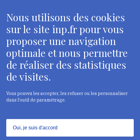
conservateurs
Nous utilisons des cookies
2 rue Vivienne - 75002 Paris
Tél. : + 33 1 44 41 16 41
sur le site inp.fr pour vous
Contacts
proposer une navigation
optimale et nous permettre
de réaliser des statistiques
Département des restaurateurs
de visites.
124 rue Henri Barbusse - 93300 Aubervilliers
Tél. : + 33 1 49 46 57 00
Vous pouvez les accepter, les refuser ou les personnaliser
dans l’outil de paramétrage.
Contacts
Oui, je suis d'accord
Masquer