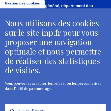
Gestion des cookies
Direction, secrétariat général, département des
conservateurs
Nous utilisons des cookies
2 rue Vivienne - 75002 Paris
Tél. : + 33 1 44 41 16 41
sur le site inp.fr pour vous
Contacts
proposer une navigation
optimale et nous permettre
de réaliser des statistiques
Département des restaurateurs
de visites.
124 rue Henri Barbusse - 93300 Aubervilliers
Tél. : + 33 1 49 46 57 00
Vous pouvez les accepter, les refuser ou les personnaliser
dans l’outil de paramétrage.
Contacts
Oui, je suis d'accord