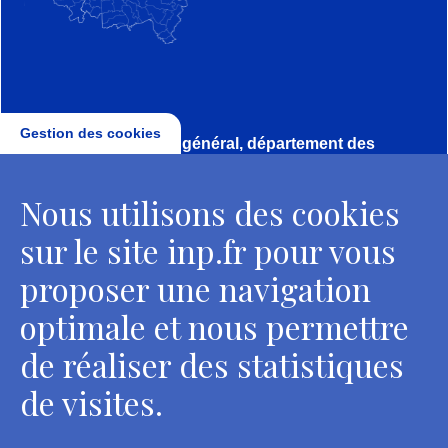
Gestion des cookies
Direction, secrétariat général, département des
conservateurs
Nous utilisons des cookies
2 rue Vivienne - 75002 Paris
Tél. : + 33 1 44 41 16 41
sur le site inp.fr pour vous
Contacts
proposer une navigation
optimale et nous permettre
de réaliser des statistiques
Département des restaurateurs
de visites.
124 rue Henri Barbusse - 93300 Aubervilliers
Tél. : + 33 1 49 46 57 00