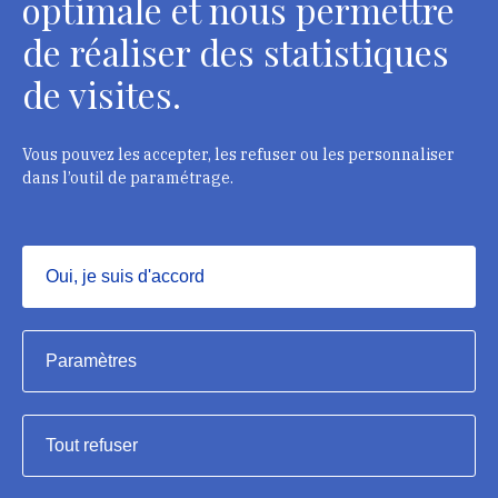
optimale et nous permettre
de réaliser des statistiques
Département des restaurateurs
de visites.
124 rue Henri Barbusse - 93300 Aubervilliers
Tél. : + 33 1 49 46 57 00
Vous pouvez les accepter, les refuser ou les personnaliser
dans l’outil de paramétrage.
Contacts
Oui, je suis d'accord
Masquer
Institut national du patrimoine, 2023
Paramètres
Mentions légales
Tout refuser
Accessibilité : partiellement conforme