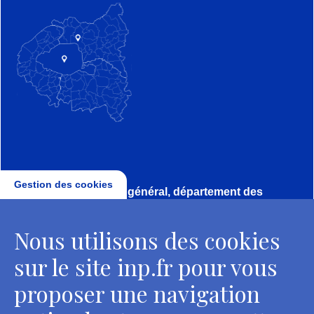
Gestion des cookies
Direction, secrétariat général, département des
conservateurs
Nous utilisons des cookies
2 rue Vivienne - 75002 Paris
Tél. : + 33 1 44 41 16 41
sur le site inp.fr pour vous
Contacts
proposer une navigation