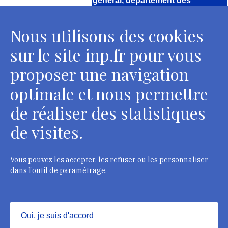
Direction, secrétariat général, département des
conservateurs
Nous utilisons des cookies
2 rue Vivienne - 75002 Paris
Tél. : + 33 1 44 41 16 41
sur le site inp.fr pour vous
Contacts
proposer une navigation
optimale et nous permettre
de réaliser des statistiques
Département des restaurateurs
de visites.
124 rue Henri Barbusse - 93300 Aubervilliers
Tél. : + 33 1 49 46 57 00
Vous pouvez les accepter, les refuser ou les personnaliser
dans l’outil de paramétrage.
Contacts
Oui, je suis d'accord