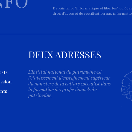
Depuis la loi "informatique et libertés" du 6 j
droit d’accès et de rectification aux informat
DEUX ADRESSES
L'Institut national du patrimoine est
bats
l’établissement d'enseignement supérieur
ission
du ministère de la culture spécialisé dans
la formation des professionnels du
ents
patrimoine.