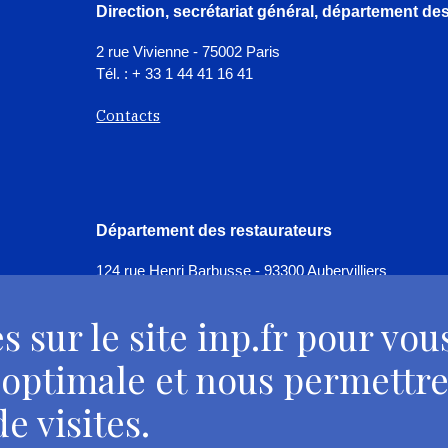
Direction, secrétariat général, département d
2 rue Vivienne - 75002 Paris
Tél. : + 33 1 44 41 16 41
Contacts
Département des restaurateurs
124 rue Henri Barbusse - 93300 Aubervilliers
Tél. : + 33 1 49 46 57 00
s sur le site inp.fr pour vou
Contacts
 optimale et nous permettre
e visites.