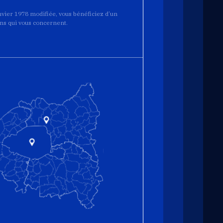
anvier 1978 modifiée, vous bénéficiez d’un
ions qui vous concernent.