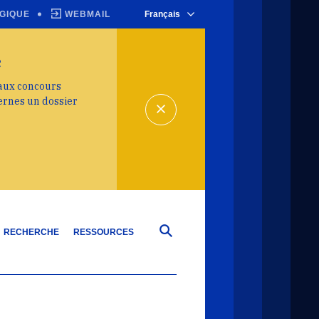
GIQUE
WEBMAIL
Français
e
 aux concours
ernes un dossier
RECHERCHE
RESSOURCES