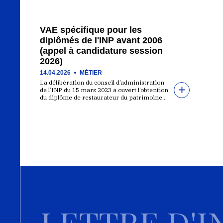
VAE spécifique pour les
diplômés de l'INP avant 2006
(appel à candidature session
2026)
14.04.2026
MÉTIER
La délibération du conseil d’administration
de l’INP du 15 mars 2023 a ouvert l’obtention
du diplôme de restaurateur du patrimoine…
LETTRE D'I