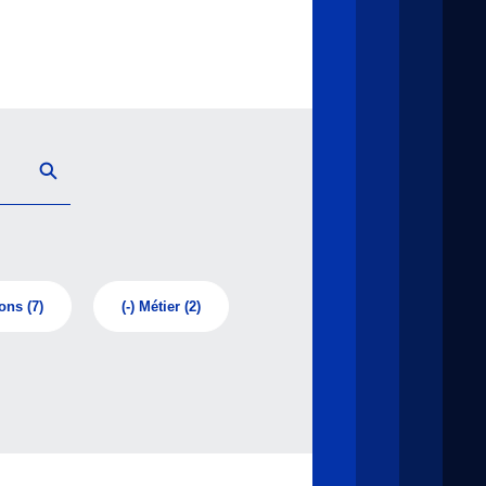
ions
(7)
(-)
Métier
(2)