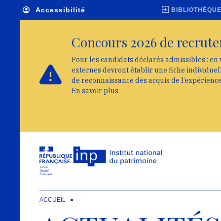
Skip to main navigation
Aller au contenu principal
Skip to search
Accessibilité
BIBLIOTHÈQU
Concours 2026 de recrute
Pour les candidats déclarés admissibles : en 
externes devront établir une fiche individue
de reconnaissance des acquis de l’expérienc
En savoir plus
ACCUEIL