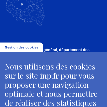
Gestion des cookies
Direction, secrétariat général, département des
conservateurs
Nous utilisons des cookies
2 rue Vivienne - 75002 Paris
Tél. : + 33 1 44 41 16 41
sur le site inp.fr pour vous
Contacts
proposer une navigation
optimale et nous permettre
de réaliser des statistiques
Département des restaurateurs