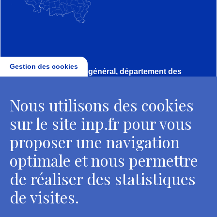
Gestion des cookies
Direction, secrétariat général, département des
conservateurs
Nous utilisons des cookies
2 rue Vivienne - 75002 Paris
Tél. : + 33 1 44 41 16 41
sur le site inp.fr pour vous
Contacts
proposer une navigation
optimale et nous permettre
de réaliser des statistiques
Département des restaurateurs
de visites.
124 rue Henri Barbusse - 93300 Aubervilliers
Tél. : + 33 1 49 46 57 00