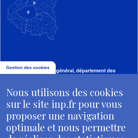
Gestion des cookies
Direction, secrétariat général, département des
conservateurs
Nous utilisons des cookies
2 rue Vivienne - 75002 Paris
Tél. : + 33 1 44 41 16 41
sur le site inp.fr pour vous
Contacts
proposer une navigation
optimale et nous permettre