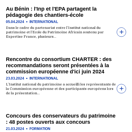
Au Bénin : l'Inp et l'EPA partagent la
pédagogie des chantiers-école
05.04.2024
INTERNATIONAL
Dans le cadre du partenariat entre l’Institut national du
patrimoine et l’Ecole du Patrimoine Africain soutenu par
Expertise France, plusieurs…
Rencontre du consortium CHARTER : des
recommandations seront présentées à la
commission européenne d'ici juin 2024
23.03.2024
INTERNATIONAL
L’Institut national du patrimoine a accueilli les représentants de
la Commission européenne et des participants européens lors
de la présentation…
Concours des conservateurs du patrimoine
: 48 postes ouverts aux concours
21.03.2024
FORMATION