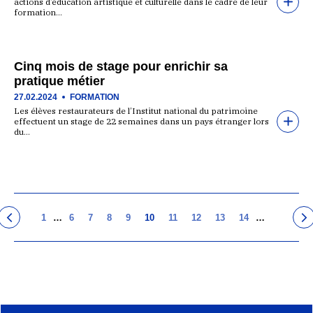
actions d’éducation artistique et culturelle dans le cadre de leur
formation…
Cinq mois de stage pour enrichir sa
pratique métier
27.02.2024
FORMATION
Les élèves restaurateurs de l’Institut national du patrimoine
effectuent un stage de 22 semaines dans un pays étranger lors
du…
1
…
6
7
8
9
10
11
12
13
14
…