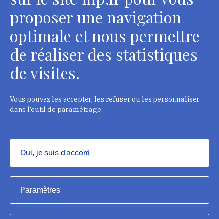
Contacts
proposer une navigation
optimale et nous permettre
de réaliser des statistiques
Département des restaurateurs
de visites.
124 rue Henri Barbusse - 93300 Aubervilliers
Tél. : + 33 1 49 46 57 00
Vous pouvez les accepter, les refuser ou les personnaliser
dans l’outil de paramétrage.
Contacts
Oui, je suis d'accord
Masquer
Institut national du patrimoine, 2023
Paramètres
Mentions légales