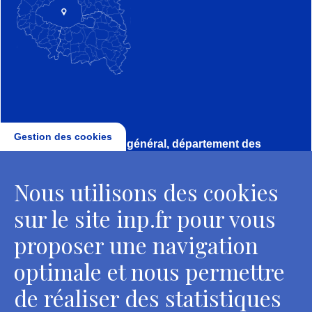
Gestion des cookies
Direction, secrétariat général, département des
conservateurs
Nous utilisons des cookies
2 rue Vivienne - 75002 Paris
Tél. : + 33 1 44 41 16 41
sur le site inp.fr pour vous
Contacts
proposer une navigation
optimale et nous permettre
de réaliser des statistiques
Département des restaurateurs