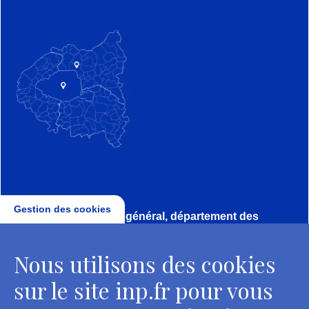
Gestion des cookies
Direction, secrétariat général, département des
conservateurs
Nous utilisons des cookies
2 rue Vivienne - 75002 Paris
Tél. : + 33 1 44 41 16 41
sur le site inp.fr pour vous
Contacts