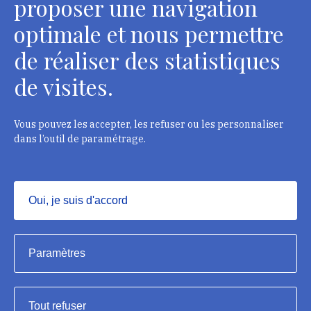
proposer une navigation
optimale et nous permettre
de réaliser des statistiques
Département des restaurateurs
de visites.
124 rue Henri Barbusse - 93300 Aubervilliers
Tél. : + 33 1 49 46 57 00
Vous pouvez les accepter, les refuser ou les personnaliser
dans l’outil de paramétrage.
Contacts
Oui, je suis d'accord
Masquer
Institut national du patrimoine, 2023
Paramètres
Mentions légales
Tout refuser