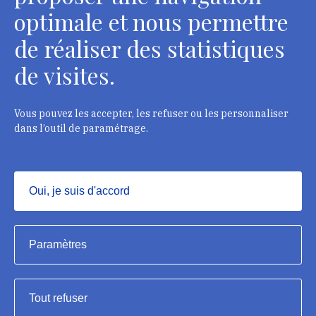
optimale et nous permettre
de réaliser des statistiques
Département des restaurateurs
de visites.
124 rue Henri Barbusse - 93300 Aubervilliers
Tél. : + 33 1 49 46 57 00
Vous pouvez les accepter, les refuser ou les personnaliser
dans l’outil de paramétrage.
Contacts
Oui, je suis d'accord
Masquer
Institut national du patrimoine, 2023
Paramètres
Mentions légales
Tout refuser
Accessibilité : partiellement conforme