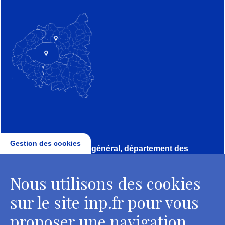
Gestion des cookies
Direction, secrétariat général, département des
conservateurs
Nous utilisons des cookies
2 rue Vivienne - 75002 Paris
Tél. : + 33 1 44 41 16 41
sur le site inp.fr pour vous
Contacts
proposer une navigation