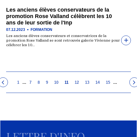
Les anciens élèves conservateurs de la
promotion Rose Valland célèbrent les 10
ans de leur sortie de l'Inp
07.12.2023
FORMATION
Les anciens élèves conservateurs et conservatrices de la
promotion Rose Valland se sont retrouvés galerie Vivienne pour
célébrer les 10…
1
…
7
8
9
10
11
12
13
14
15
…
LETTRE D'INFO