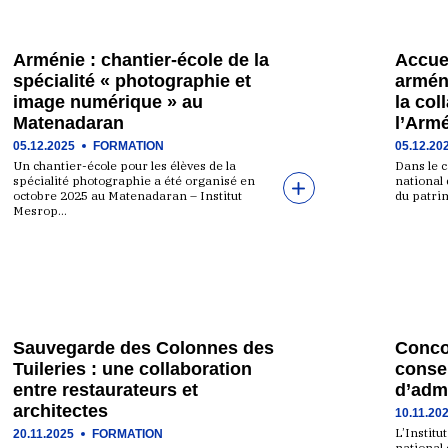
Arménie : chantier-école de la
Accuei
spécialité « photographie et
armén
image numérique » au
la col
Matenadaran
l’Armé
05.12.2025
FORMATION
05.12.20
Un chantier-école pour les élèves de la
Dans le c
spécialité photographie a été organisé en
national
octobre 2025 au Matenadaran – Institut
du patri
Mesrop…
Sauvegarde des Colonnes des
Conco
Tuileries : une collaboration
conser
entre restaurateurs et
d’adm
architectes
10.11.20
L’Institu
20.11.2025
FORMATION
national 