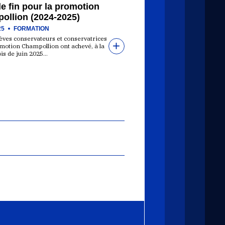
e fin pour la promotion
ollion (2024-2025)
25
FORMATION
èves conservateurs et conservatrices
omotion Champollion ont achevé, à la
is de juin 2025…