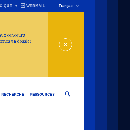
GIQUE
WEBMAIL
Français
e
 aux concours
ernes un dossier
RECHERCHE
RESSOURCES