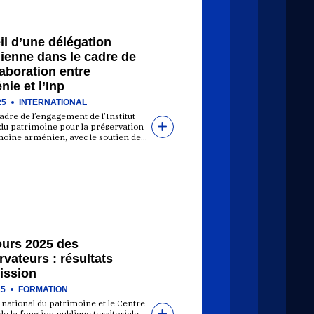
l d’une délégation
ienne dans le cadre de
laboration entre
nie et l’Inp
25
INTERNATIONAL
adre de l’engagement de l’Institut
 du patrimoine pour la préservation
moine arménien, avec le soutien de…
urs 2025 des
vateurs : résultats
ission
25
FORMATION
t national du patrimoine et le Centre
de la fonction publique territoriale