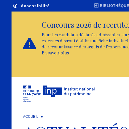
Skip to main navigation
Aller au contenu principal
Skip to search
Accessibilité
BIBLIOTHÈQU
Concours 2026 de recrute
Pour les candidats déclarés admissibles : en 
externes devront établir une fiche individue
de reconnaissance des acquis de l’expérienc
En savoir plus
ACCUEIL