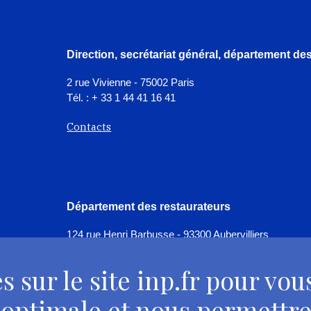
Direction, secrétariat général, département d
2 rue Vivienne - 75002 Paris
Tél. : + 33 1 44 41 16 41
Contacts
Département des restaurateurs
124 rue Henri Barbusse - 93300 Aubervilliers
Tél. : + 33 1 49 46 57 00
s sur le site inp.fr pour vou
Contacts
 optimale et nous permettre