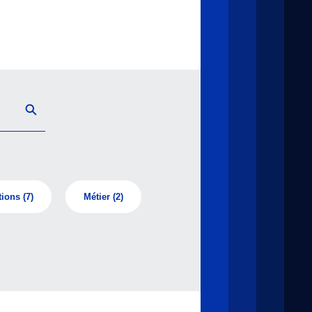
tions
(7)
Métier
(2)