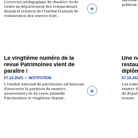
L’exercice pédagogique du chantier-école
publient 
existe au département des restaurateurs
depuis la création de l’Institut français de
restauration des œuvres d’art…
Le vingtième numéro de la
Une n
revue Patrimoines vient de
restau
paraître !
diplô
07.10.2025
INSTITUTION
07.10.20
L’Institut national du patrimoine est heureux
Les sout
d’annoncer la parution du numéro
master d
anniversaire de sa revue annuelle
du dépar
Patrimoines, le vingtième depuis…
tenues…